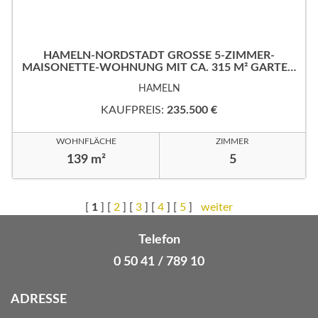
HAMELN-NORDSTADT GROSSE 5-ZIMMER-M
AISONETTE-WOHNUNG MIT CA. 315 M² GARTEN
IN RUHIGER, GUTER WOHNLAGE!
HAMELN
KAUFPREIS:
235.500 €
WOHNFLÄCHE
ZIMMER
139 m²
5
[
1
] [
2
] [
3
] [
4
] [
5
]
weiter
Telefon
0 50 41 / 789 10
ADRESSE